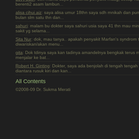
berenti2 asam lambun...
alisa cihui.aiz
: saya alisa umur 18thn saya sdh mnikah dan pun
bulan slm satu thn dan...
sahuri
: malam bu dokter saya sahuri usia saya 41 thn mau min
sakit yg selama...
Sita Nur
: dok, mau tanya.. apakah penyakit Marfan's syndrom 
diwariskan/akan menu...
gita
: Dok tdinya saya kan tadinya amandelnya bengkak terus mul
menjalar ke bat...
Robert H. Ginting
: Dokter, saya ada benjolah di tengah tenga
diantara rusuk kiri dan kan...
All Contents
©2008-09 Dr. Sukma Merati