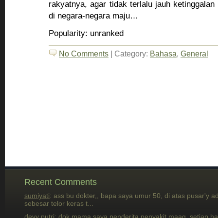
rakyatnya, agar tidak terlalu jauh ketinggala
di negara-negara maju…
Popularity: unranked
No Comments
| Category:
Bahasa
,
General
Recent Comments
sumiyati
: ass bu dokter,, bapa saya umur 50, di atas pusar'y a
sebesar telor keras t...
devy putri
: dok mama saya penderita penyakit maag, setiap h