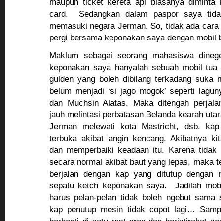
maupun ticket kereta api biasanya diminta
card. Sedangkan dalam paspor saya tidak
memasuki negara Jerman. So, tidak ada cara l
pergi bersama keponakan saya dengan mobil b
Maklum sebagai seorang mahasiswa dinege
keponakan saya hanyalah sebuah mobil tua 
gulden yang boleh dibilang terkadang suka
belum menjadi ‘si jago mogok’ seperti lagun
dan Muchsin Alatas. Maka ditengah perjal
jauh melintasi perbatasan Belanda kearah uta
Jerman melewati kota Mastricht, dsb. ka
terbuka akibat angin kencang. Akibatnya ki
dan memperbaiki keadaan itu. Karena tidak b
secara normal akibat baut yang lepas, maka t
berjalan dengan kap yang ditutup dengan m
sepatu ketch keponakan saya. Jadilah mobi
harus pelan-pelan tidak boleh ngebut sama se
kap penutup mesin tidak copot lagi… Sampa