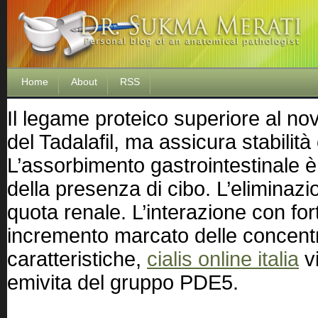
Home
About
RSS
Il legame proteico superiore al nov
del Tadalafil, ma assicura stabilità
L’assorbimento gastrointestinale è
della presenza di cibo. L’eliminazi
quota renale. L’interazione con for
incremento marcato delle concent
caratteristiche,
cialis online italia
vi
emivita del gruppo PDE5.