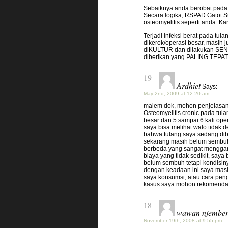
Sebaiknya anda berobat pada 
Secara logika, RSPAD Gatot S
osteomyelitis seperti anda. Ka
Terjadi infeksi berat pada tu
dikerok/operasi besar, masih
diKULTUR dan dilakukan SENS
diberikan yang PALING TEPAT
19
Ardhiet
Says:
May 2nd, 2009 at 12:20 am
malem dok, mohon penjelasan 
Osteomyelitis cronic pada tula
besar dan 5 sampai 6 kali oper
saya bisa melihat walo tidak d
bahwa tulang saya sedang dibe
sekarang masih belum sembuh,
berbeda yang sangat menggang
biaya yang tidak sedikit, saya 
belum sembuh tetapi kondisin
dengan keadaan ini saya masi
saya konsumsi, atau cara pen
kasus saya mohon rekomendas
18
wawan njembe
November 19th, 2008 at 9:55 pm