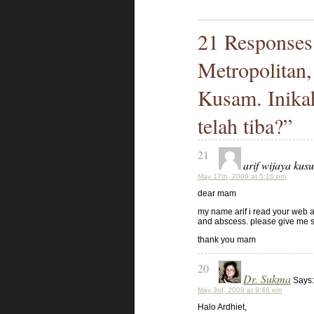
21 Responses 
Metropolitan
Kusam. Inikah
telah tiba?”
21
arif wijaya kus
May 17th, 2009 at 5:16 pm
dear mam
my name arif i read your web 
and abscess. please give me so
thank you mam
20
Dr. Sukma
Says:
May 3rd, 2009 at 9:46 pm
Halo Ardhiet,