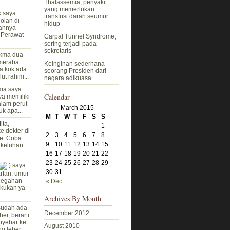
Thalassemia, penyakit
yang memerlukan
k saya
transfusi darah seumur
jolan di
hidup
lannya
. Perawat
Carpal Tunnel Syndrome,
sering terjadi pada
sekretaris
kma dua
 meraba
Keinginan sederhana
a kok ada
seorang Presiden dari
ut rahim...
negara adikuasa
kma saya
Calendar
ya memiliki
alam perut
March 2015
uk apa...
M
T
W
T
F
S
S
ita,
1
e dokter di
2
3
4
5
6
7
8
re. Coba
9
10
11
12
13
14
15
i keluhan
16
17
18
19
20
21
22
23
24
25
26
27
28
29
saya
30
31
arfan. umur
ncegahan
« Dec
akukan ya
Archives By Month
sudah ada
December 2012
r, berarti
nyebar ke
August 2010
g leher....