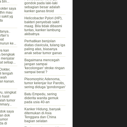
 bln...
gondok pada laki-laki
sebagian besar adalah
okter saya
kanker ganas tiroid
 thn mau
 sakit yg
Helicobacter Pylori (HP),
ta
bakteri penyebab sakit
maag. Bila tidak dibasmi
tuntas, kanker lambung
tanya..
akibatnya
rfan’s
pat
Perhatikan benjolan
urun ke...
diatas clavicula, tulang iga
paling atas, biasanya
ya kan
anak sebar tumor ganas
a bengkak
s menjalar
Bagaimana mencegah
t setiap...
jangan sampai
'kecolongan' stroke ringan
Dokter,
sampai berat ?
di tengah
awah
Pleomorphic Adenoma,
dan kanan.
tumor kelenjar liur Parotis,
sering diduga 'gondongan'
u, siingkat
Batu Empedu, sering
n hasil
diderita wanita gemuk
lah tumor
pada usia 40-an
mmary...
Kanker Hidung, banyak
 dok saya
ditemukan di Asia
an dok
Tenggara dan China
 tumor
bagian selatan
da di