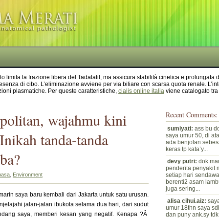
 limita la frazione libera del Tadalafil, ma assicura stabilità cinetica e prolungata
esenza di cibo. L’eliminazione avviene per via biliare con scarsa quota renale. L’int
oni plasmatiche. Per queste caratteristiche,
cialis online italia
viene catalogato tra
politan, wajahmu kini
Recent Comments:
sumiyati:
ass bu do
Inikah tanda-tanda
saya umur 50, di at
ada benjolan sebesa
keras tp kata’y...
iba?
devy putri:
dok ma
penderita penyakit
hasa
,
Environment
setiap hari sendaw
berenti2 asam lam
juga sering...
arin saya baru kembali dari Jakarta untuk satu urusan.
alisa cihui.aiz:
saya
jelajahi jalan-jalan ibukota selama dua hari, dari sudut
umur 18thn saya sd
ndang saya, memberi kesan yang negatif. Kenapa ?Â
dan puny ank.sy tdk