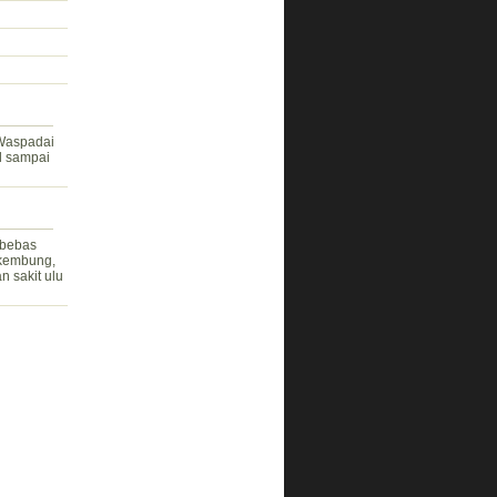
 Waspadai
l sampai
rbebas
 kembung,
n sakit ulu