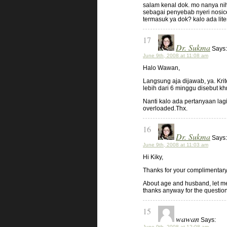
salam kenal dok. mo nanya nih, 
sebagai penyebab nyeri nosicep
termasuk ya dok? kalo ada liter
17
Dr. Sukma
Says:
June 9th, 2008 at 11:08 am
Halo Wawan,
Langsung aja dijawab, ya. Krit
lebih dari 6 minggu disebut kh
Nanti kalo ada pertanyaan lagi, p
overloaded.Thx.
16
Dr. Sukma
Says:
June 9th, 2008 at 11:03 am
Hi Kiky,
Thanks for your complimentary. 
About age and husband, let me 
thanks anyway for the question
15
wawan
Says:
June 9th, 2008 at 12:08 am