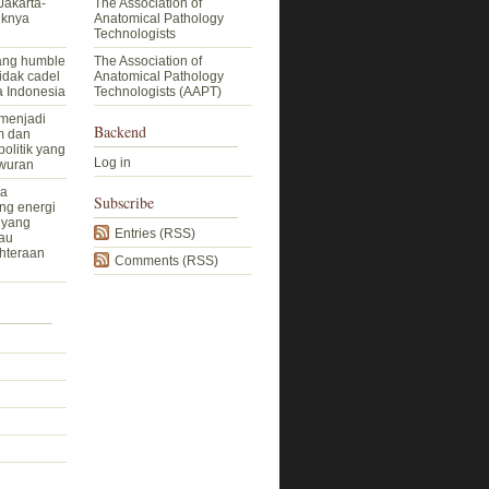
Jakarta-
The Association of
iknya
Anatomical Pathology
Technologists
ang humble
The Association of
idak cadel
Anatomical Pathology
a Indonesia
Technologists (AAPT)
menjadi
Backend
m dan
politik yang
Log in
wuran
sa
Subscribe
ng energi
 yang
Entries (RSS)
tau
hteraan
Comments (RSS)