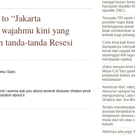
(sangat besar) tern
hanyalah Mastitis K
spesifik (TBC).
to “Jakarta
Ternyata TRI salah 
provider hape tidak
, wajahmu kini yang
bertanggung jawab
tidak memberikan s
terbaik bagi pelang
 tanda-tanda Resesi
Cinta Kilat bak Keo
dampaknya menyaki
kenal dah ngajak tidu
sepenggal lirik lag
mendadak ngetop
Video mesum Ariel
uma
Maya-Cut Tary gam
Says:
pergaulan bebas y
kebablasan
American Idol, rati
and i wanna ask you about several disease cheken pock
menurun sampai ha
lution about it
mengundang Lady 
Shakira dan Jon Bo
Terlalu mendewakan
duniawi berakibat k
berjamaah dimana
mulai dari lini atas
bawah
Akhirnya ada juga ‘