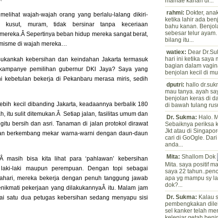
mamae kanan di...
rahmi:
Dokter, ana
melihat wajah-wajah orang yang berlalu-lalang dikiri-
ketika lahir ada ben
kusut, muram, tidak bersinar tanpa keceriaan
bahu kanan. Benjo
sebesar telur ayam
mereka.Â Sepertinya beban hidup mereka sangat berat,
bilang itu...
ptimisme di wajah mereka…
watiex:
Dear Dr.Su
hari ini ketika saya
Bukankah kebersihan dan keindahan Jakarta termasuk
bagian dalam vagin
t kampanye pemilihan gubernur DKI Jaya? Saya yang
benjolan kecil di mul
i kebetulan bekerja di Pekanbaru merasa miris, sedih
dputri:
hallo dr.su
mau tanya. ayah sa
benjolan keras di d
ebih kecil dibanding Jakarta, keadaannya berbalik 180
di bawah tulang rus
 itu sulit ditemukan.Â Setiap jalan, fasilitas umum dan
Dr. Sukma:
Halo. M
itu bersih dan asri. Tanaman di jalan protokol dirawat
Sebaiknya periksa k
Jkt atau di Singapo
dan berkembang mekar warna-warni dengan daun-daun
cari di GoOgle. Dar
anda...
Mita:
Shallom Dok
Â masih bisa kita lihat para ‘pahlawan’ kebersihan
Mita. saya positif m
 laki-laki maupun perempuan. Dengan topi sebagai
saya 22 tahun..pe
ahari, mereka bekerja dengan penuh tanggung jawab
apa yg mampu sy l
dok?...
ikmati pekerjaan yang dilakukannyaÂ itu. Malam jam
Dr. Sukma:
Kalau 
ai satu dua petugas kebersihan sedang menyapu sisi
pembengkakan dilehe
sel kanker telah me
kelenjar getah benin