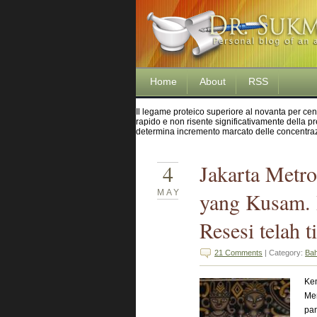
Home
About
RSS
Il legame proteico superiore al novanta per cento
rapido e non risente significativamente della pr
determina incremento marcato delle concentrazi
4
Jakarta Metro
MAY
yang Kusam. 
Resesi telah t
21 Comments
| Category:
Ba
Kem
Men
pa