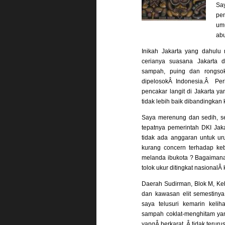
Sa
pe
umu
ab
Inikah Jakarta yang dahulu
cerianya suasana Jakarta 
sampah, puing dan rongsok
dipelosokÂ Indonesia.Â Per
pencakar langit di Jakarta y
tidak lebih baik dibandingkan
Saya merenung dan sedih, se
tepatnya pemerintah DKI Jaka
tidak ada anggaran untuk ur
kurang concern terhadap keb
melanda ibukota ? Bagaimana
tolok ukur ditingkat nasionalÂ 
Daerah Sudirman, Blok M, Ke
dan kawasan elit semestinya
saya telusuri kemarin kel
sampah coklat-menghitam yan
yangÂ berkarat, Â tidak terurus