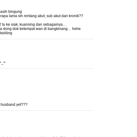
asih bingung
rapa lama sih rentang akut, sub akut dan kronik??
2 tu ke siak, kuansing dan sebagainya…
uga dong dok ketempat wan di bangkinang… hehe
keliling
.>_<
 husband yet???