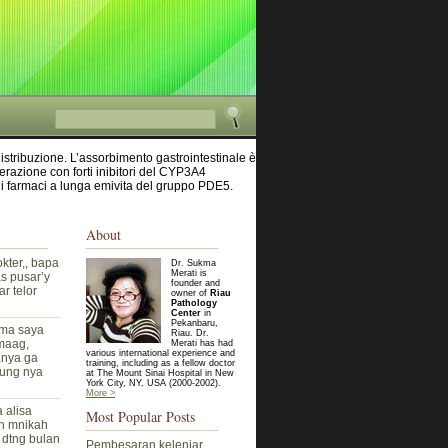
 distribuzione. L’assorbimento gastrointestinale è
erazione con forti inibitori del CYP3A4
 i farmaci a lunga emivita del gruppo PDE5.
About
kter,, bapa
Dr. Sukma
Merati is
as pusar’y
founder and
r telor
owner of
Riau
Pathology
Center
in
Pekanbaru,
ma saya
Riau. Dr.
 maag,
Merati has had
various international experience and
anya ga
training, including as a fellow doctor
bung nya
at The Mount Sinai Hospital in New
York City, NY, USA (2000-2002).
More >
 alisa
Most Popular Posts
h mnikah
 dtng bulan
Pembesaran kelenjar