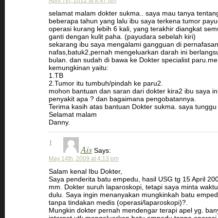
April 7th, 2012 at 8:47 pm
selamat malam dokter sukma.. saya mau tanya tentang
beberapa tahun yang lalu ibu saya terkena tumor pay
operasi kurang lebih 6 kali, yang terakhir diangkat sem
ganti dengan kulit paha. (payudara sebelah kiri)
sekarang ibu saya mengalami gangguan di pernafasa
nafas,batuk2,pernah mengeluarkan darah ini berlangs
bulan. dan sudah di bawa ke Dokter specialist paru.me
kemungkinan yaitu:
1.TB
2.Tumor itu tumbuh/pindah ke paru2.
mohon bantuan dan saran dari dokter kira2 ibu saya i
penyakit apa ? dan bagaimana pengobatannya.
Terima kasih atas bantuan Dokter sukma. saya tunggu 
Selamat malam
Danny.
1
Ais
Says:
May 14th, 2009 at 4:13 pm
Salam kenal Ibu Dokter,
Saya penderita batu empedu, hasil USG tg 15 April 2
mm. Dokter suruh laparoskopi, tetapi saya minta waktu u
dulu. Saya ingin menanyakan mungkinkah batu empedu
tanpa tindakan medis (operasi/laparoskopi)?.
Mungkin dokter pernah mendengar terapi apel yg. ban