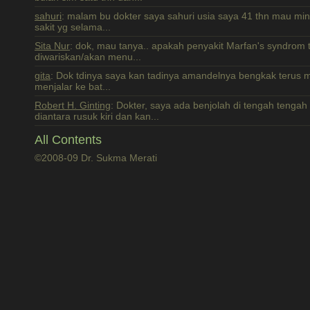
sahuri
: malam bu dokter saya sahuri usia saya 41 thn mau min
sakit yg selama...
Sita Nur
: dok, mau tanya.. apakah penyakit Marfan's syndrom 
diwariskan/akan menu...
gita
: Dok tdinya saya kan tadinya amandelnya bengkak terus mul
menjalar ke bat...
Robert H. Ginting
: Dokter, saya ada benjolah di tengah tenga
diantara rusuk kiri dan kan...
All Contents
©2008-09 Dr. Sukma Merati