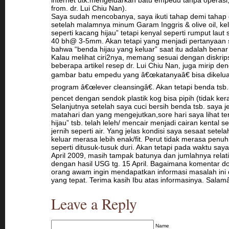
internet utk.mengeluarkan batu empedu tanpa operasi, (
from. dr. Lui Chiu Nan).
Saya sudah mencobanya, saya ikuti tahap demi tahap 
setelah malamnya minum Garam Inggris & olive oil, ke
seperti kacang hijau” tetapi kenyal seperti rumput laut 
40 bh@ 3-5mm. Akan tetapi yang menjadi pertanyaan 
bahwa “benda hijau yang keluar” saat itu adalah ben
Kalau melihat ciri2nya, memang sesuai dengan diskrips
beberapa artikel resep dr. Lui Chiu Nan, juga mirip d
gambar batu empedu yang â€œkatanyaâ€ bisa dikelu
program â€œlever cleansingâ€. Akan tetapi benda tsb
pencet dengan sendok plastik kog bisa pipih (tidak kera
Selanjutnya setelah saya cuci bersih benda tsb. saya j
matahari dan yang mengejutkan,sore hari saya lihat te
hijau” tsb. telah leleh/ mencair menjadi cairan kental se
jernih seperti air. Yang jelas kondisi saya sesaat setela
keluar merasa lebih enak/fit. Perut tidak merasa penuh
seperti ditusuk-tusuk duri. Akan tetapi pada waktu say
April 2009, masih tampak batunya dan jumlahnya relat
dengan hasil USG tg. 15 April. Bagaimana komentar d
orang awam ingin mendapatkan informasi masalah ini
yang tepat. Terima kasih Ibu atas informasinya. Salam
Leave a Reply
Name