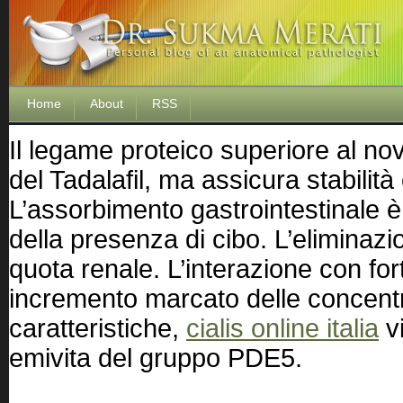
Home
About
RSS
Il legame proteico superiore al nov
del Tadalafil, ma assicura stabilità
L’assorbimento gastrointestinale è
della presenza di cibo. L’eliminazi
quota renale. L’interazione con for
incremento marcato delle concent
caratteristiche,
cialis online italia
vi
emivita del gruppo PDE5.