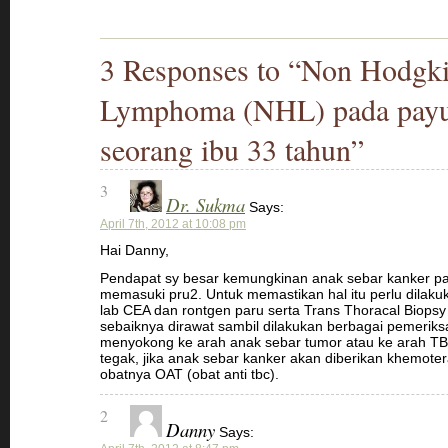
3 Responses to “Non Hodgk
Lymphoma (NHL) pada payu
seorang ibu 33 tahun”
3
Dr. Sukma
Says:
April 7th, 2012 at 10:08 pm
Hai Danny,
Pendapat sy besar kemungkinan anak sebar kanker pa
memasuki pru2. Untuk memastikan hal itu perlu dilak
lab CEA dan rontgen paru serta Trans Thoracal Biopsy
sebaiknya dirawat sambil dilakukan berbagai pemerik
menyokong ke arah anak sebar tumor atau ke arah TBC
tegak, jika anak sebar kanker akan diberikan khemote
obatnya OAT (obat anti tbc).
2
Danny
Says: