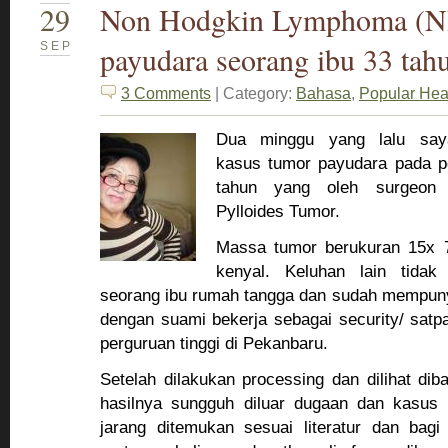
29
Non Hodgkin Lymphoma (N
SEP
payudara seorang ibu 33 tah
3 Comments
| Category:
Bahasa
,
Popular Hea
Dua minggu yang lalu say
kasus tumor payudara pada pe
tahun yang oleh surgeon 
Pylloides Tumor.
Massa tumor berukuran 15x 
kenyal. Keluhan lain tidak
seorang ibu rumah tangga dan sudah mempuny
dengan suami bekerja sebagai security/ satp
perguruan tinggi di Pekanbaru.
Setelah dilakukan processing dan dilihat di
hasilnya sungguh diluar dugaan dan kasus i
jarang ditemukan sesuai literatur dan bagi