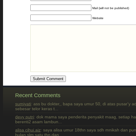
Mail (will not be published)
Website
Recent Comments
sumiyati
: ass bu dokter,, bapa saya umur 50, di atas pusar'y a
sebesar telor keras t...
devy putri
: dok mama saya penderita penyakit maag, setiap h
berenti2 asam lambun...
alisa cihui.aiz
: saya alisa umur 18thn saya sdh mnikah dan pun
bulan slm satu thn dan...