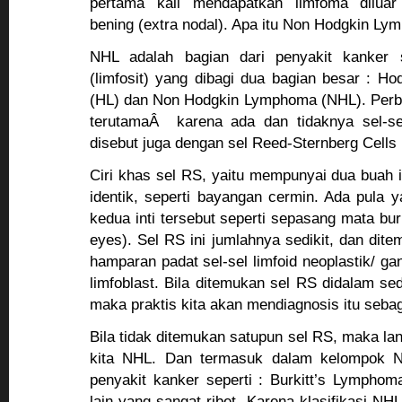
pertama kali mendapatkan limfoma diluar
bening (extra nodal). Apa itu Non Hodgkin L
NHL adalah bagian dari penyakit kanker 
(limfosit) yang dibagi dua bagian besar : 
(HL) dan Non Hodgkin Lymphoma (NHL). Per
terutamaÂ karena ada dan tidaknya sel-s
disebut juga dengan sel Reed-Sternberg Cells 
Ciri khas sel RS, yaitu mempunyai dua buah i
identik, seperti bayangan cermin. Ada pula
kedua inti tersebut seperti sepasang mata bur
eyes). Sel RS ini jumlahnya sedikit, dan dit
hamparan padat sel-sel limfoid neoplastik/ ga
limfoblast. Bila ditemukan sel RS didalam sed
maka praktis kita akan mendiagnosis itu seba
Bila tidak ditemukan satupun sel RS, maka la
kita NHL. Dan termasuk dalam kelompok N
penyakit kanker seperti : Burkitt’s Lympho
lain yang sangat ribet. Karena klasifikasi NH