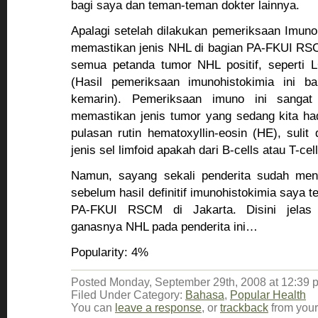
bagi saya dan teman-teman dokter lainnya.
Apalagi setelah dilakukan pemeriksaan Imuno
memastikan jenis NHL di bagian PA-FKUI RSC
semua petanda tumor NHL positif, seperti L
(Hasil pemeriksaan imunohistokimia ini b
kemarin). Pemeriksaan imuno ini sangat 
memastikan jenis tumor yang sedang kita ha
pulasan rutin hematoxyllin-eosin (HE), sulit 
jenis sel limfoid apakah dari B-cells atau T-cell
Namun, sayang sekali penderita sudah meni
sebelum hasil definitif imunohistokimia saya t
PA-FKUI RSCM di Jakarta. Disini jelas t
ganasnya NHL pada penderita ini…
Popularity: 4%
Posted Monday, September 29th, 2008 at 12:39 
Filed Under Category:
Bahasa
,
Popular Health
You can
leave a response
, or
trackback
from your