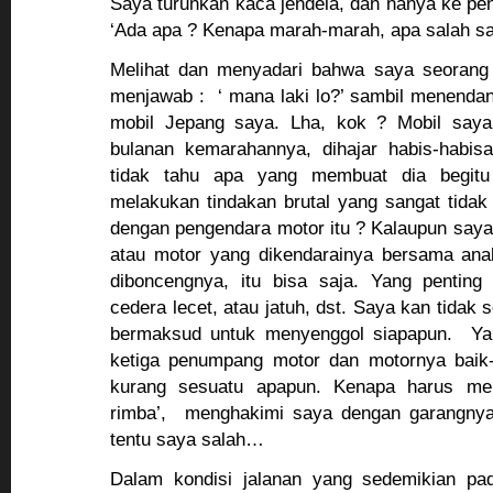
Saya turunkan kaca jendela, dan nanya ke pe
‘Ada apa ? Kenapa marah-marah, apa salah s
Melihat dan menyadari bahwa saya seorang
menjawab : ‘ mana laki lo?’ sambil menenda
mobil Jepang saya. Lha, kok ? Mobil saya
bulanan kemarahannya, dihajar habis-habisa
tidak tahu apa yang membuat dia begit
melakukan tindakan brutal yang sangat tidak 
dengan pengendara motor itu ? Kalaupun say
atau motor yang dikendarainya bersama anak
diboncengnya, itu bisa saja. Yang penting
cedera lecet, atau jatuh, dst. Saya kan tidak 
bermaksud untuk menyenggol siapapun. Yan
ketiga penumpang motor dan motornya baik-b
kurang sesuatu apapun. Kenapa harus me
rimba’, menghakimi saya dengan garangny
tentu saya salah…
Dalam kondisi jalanan yang sedemikian pa