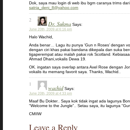
Dok, saya mau login di web ibu bgm caranya trims dari
satria_deni_8@yahoo.com
2
Dr. Sukma
Says:
June 20th, 2009 at 6:16 pm
Halo Wachid,
Anda benar… Lagu itu punya ‘Gun n Roses’ dengan vo
dengan ciri khas pakai bandana dikepala dan suka ber
tigaperempat atau malah pakai rok Scotland. Kebiasaan 
Ahmad Dhani,vokalis Dewa 19.
OK. ingatan saya overlap antara Axel Rose dengan Jo
vokalis itu memang favorit saya. Thanks, Wachid..
1
wachid
Says:
June 20th, 2009 at 4:33 pm
Maaf Bu Dokter.. Saya kok tidak ingat ada lagunya Bon
“Welcome to the Jungle”.. Setau saya, itu lagunya “Gu
CMIIW
Leave a Reply