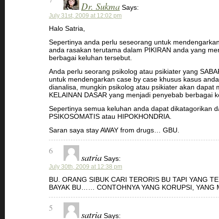
Dr. Sukma
Says:
July 31st, 2009 at 12:02 pm
Halo Satria,
Sepertinya anda perlu seseorang untuk mendengarkan
anda rasakan terutama dalam PIKIRAN anda yang me
berbagai keluhan tersebut.
Anda perlu seorang psikolog atau psikiater yang SA
untuk mendengarkan case by case khusus kasus anda.
dianalisa, mungkin psikolog atau psikiater akan dapa
KELAINAN DASAR yang menjadi penyebab berbagai ke
Sepertinya semua keluhan anda dapat dikatagorikan 
PSIKOSOMATIS atau HIPOKHONDRIA.
Saran saya stay AWAY from drugs… GBU.
6
satria
Says:
July 30th, 2009 at 12:38 pm
BU. ORANG SIBUK CARI TERORIS BU TAPI YANG TE
BAYAK BU…… CONTOHNYA YANG KORUPSI, YANG 
5
satria
Says: