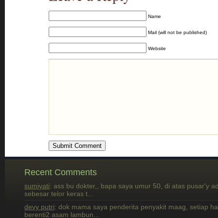
Name
Mail (will not be published)
Website
Recent Comments
sumiyati
: ass bu dokter,, bapa saya umur 50, di atas pusar'y a
sebesar telor keras t...
devy putri
: dok mama saya penderita penyakit maag, setiap h
berenti2 asam lambun...