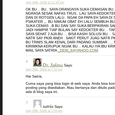
July 30th, 2009 at 12:35 pm
OK BU… BU.. SAYA ORANGNYA SUKA CEMASAN B
NGRASA SESAK NAFAS TRUS.. LAU SAYA KEDOKTER
DAN DI ROTGEN LALU.. NGAK DA PAPA EH SAYA DI
PSIKATER ,,. BU NIMUM OBAT EH LALU SEMBUH BU
SUKA CEMAS ..B BU DAN SAY SUKA BERPIKIRAN SA
JADI HAMPIR TIAP BULAN SAY KEDOKTER BU… TAP
SAYA SEHAT 2 AJA BU…. BISA KASIH SOLUSI BU… S
NATR SAY PKIR ANEH . SAKIT PERUT JUAG NATR PK
BU TRIMS SLAM KENAL DARI PADANG SUMBAR….. 
KIRIMKNA KERUPUK NGAK BU… KALAU IYA IBU KRI
MAIL SAYA SATRIA
_DENI_8@YAHOO.COM
.
4
Dr. Sukma
Says:
July 29th, 2009 at 7:52 pm
Hai Satria,
Cuma saya yang bisa login di web saya. Anda bisa kom
posting yang disediakan. Atau bertanya dan ditulis pad
ada di blog saya ini..
3
satria
Says:
July 29th, 2009 at 2:55 pm