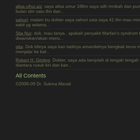
alisa cihui.aiz
: saya alisa umur 18thn saya sdh mnikah dan pun
bulan slm satu thn dan...
sahuri
: malam bu dokter saya sahuri usia saya 41 thn mau min
sakit yg selama...
Sita Nur
: dok, mau tanya.. apakah penyakit Marfan's syndrom 
diwariskan/akan menu...
gita
: Dok tdinya saya kan tadinya amandelnya bengkak terus mul
menjalar ke bat...
Robert H. Ginting
: Dokter, saya ada benjolah di tengah tenga
diantara rusuk kiri dan kan...
All Contents
©2008-09 Dr. Sukma Merati