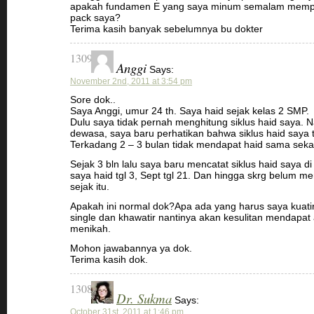
apakah fundamen E yang saya minum semalam mempen
pack saya?
Terima kasih banyak sebelumnya bu dokter
1309
Anggi
Says:
November 2nd, 2011 at 3:54 pm
Sore dok..
Saya Anggi, umur 24 th. Saya haid sejak kelas 2 SMP.
Dulu saya tidak pernah menghitung siklus haid saya.
dewasa, saya baru perhatikan bahwa siklus haid saya ti
Terkadang 2 – 3 bulan tidak mendapat haid sama sekal
Sejak 3 bln lalu saya baru mencatat siklus haid saya di
saya haid tgl 3, Sept tgl 21. Dan hingga skrg belum me
sejak itu.
Apakah ini normal dok?Apa ada yang harus saya kuat
single dan khawatir nantinya akan kesulitan mendapat
menikah.
Mohon jawabannya ya dok.
Terima kasih dok.
1308
Dr. Sukma
Says:
October 31st, 2011 at 1:46 pm