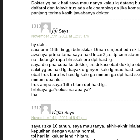
Dokter yg baik hati saya mau nanya kalau lg datang b
dalfarol dan folavit trus ada efek samping ga jika kom
panjang terima kasih jawabanya dokter.
1313
fifi
Says:
November 15th, 2011 at 12:35 am
hy dok..
saia umr 18th, tinggi bdn skitar 165an cm,brat bdn skit
awalnya prtma tama saya haid lncar2 ja.. tp cmn staun 
na ..kdang2 rapa bln skali bru dpt haid lg.
saya dlu pna coba ke dokter, trs di kasi obat doktr,tp ob
sakit yg bs haid lg..kayak org nyeri kalo lg mao haid..
obat trus baru bs haid lg,kalo ga minum ga dpt haid.sk
minum obat itu..
trus ampe saya 18th blum dpt haid lg..
brbhaya ga?solusi na apa ya?
thx .
1312
rizka
Says:
November 14th, 2011 at 6:41 pm
saya rizka 16 tahun, saya mau tanya. akhir-akhir inia
keputihan dengan warna nornal.
tpi hari ini keluar lendir hitam.