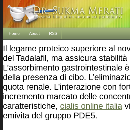
Home
About
RSS
Il legame proteico superiore al nov
del Tadalafil, ma assicura stabilità
L’assorbimento gastrointestinale è
della presenza di cibo. L’eliminazi
quota renale. L’interazione con for
incremento marcato delle concent
caratteristiche,
cialis online italia
vi
emivita del gruppo PDE5.