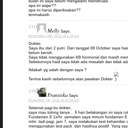
bulan ini saya belum mengalami menstruasi..
apa ini wajar??
apa ini harus diperiksakan??
terimakasih
1311
Melly
Says:
November 10th, 2011 at 2:18 pm
Dokter,
Saya ibu dari 2 putri. Dari tanggal 08 October saya ha
belum bersih.
Saya tidak menggunakan KB hormonal dan masih menyu
Sebelumnya haid saya tidak ada masalah dan tidak ad
Adakah yg salah dengan saya ?
Terima kasih sebelumnya atas jawaban Dokter
1310
Fransiska
Says:
November 7th, 2011 at 10:16 am
Selamat pagi bu dokter,
saya mau tolong tanya… 5 hari belakangan ini saya ru
Fundamen E 1x/hr. semalam saya minum fundamen E s
mlm. tadi pagi, jam 7, saya melakukan test kehamilan
menggunakan test pack. dan hasilnya positif. Yang say