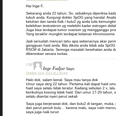
Hai Inge F,
Sekarang anda 22 tahun. So, sebaiknya diperiksa kad
tubuh anda. Kunjungi dokter SpOG yang handal. Anali
keluhan dan tanda fisik / bulu2 yg anda tulis kemungkin
kelebihan testosteron yg melebihi kadar estrogen dida
Juga bisa terdapat tumor ovarium yg mengganggu prod
Yang terakhir mungkin terdapat kelainan khromosome 
Jadi seriuslah mencari tahu apa sebenarnya akar per
gangguan haid anda. Bila dikota anda tidak ada SpOG 
RSCM di Jakarta. Semoga masalah kesehatan anda dap
dibereskan secara tuntas.
1307
Inge Fadjar
Says:
October 31st, 2011 at 1:05 pm
Halo dok, salam kenal. Saya mau tanya dok
Umur saya skrg 22 tahun. Pertama kali dapat haid umu
haid saya selalu tidak teratur. Kadang sebulan 2 x, lal
berikutnya kosong tidak haid. Dari umur 17-20 tahun, 
selalu disertai nyeri perut sekali
Saya juga berjerawat dok, dan bulu2 di tangan, muka, d
dan perut penuh bulu… karena malu, saya rutin menc
saya juga naik turun