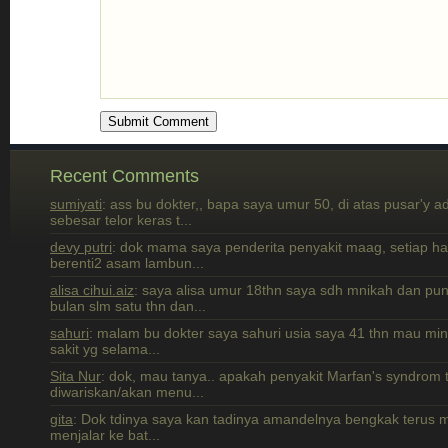
Recent Comments
sumiyati
: ass bu dokter,, bapa saya umur 50, di atas pusar'y a
sebesar telor keras t...
devy putri
: dok mama saya penderita penyakit maag, setiap h
berenti2 asam lambun...
alisa cihui.aiz
: saya alisa umur 18thn saya sdh mnikah dan pun
bulan slm satu thn dan...
sahuri
: malam bu dokter saya sahuri usia saya 41 thn mau min
sakit yg selama...
Sita Nur
: dok, mau tanya.. apakah penyakit Marfan's syndrom 
diwariskan/akan menu...
gita
: Dok tdinya saya kan tadinya amandelnya bengkak terus mul
menjalar ke bat...