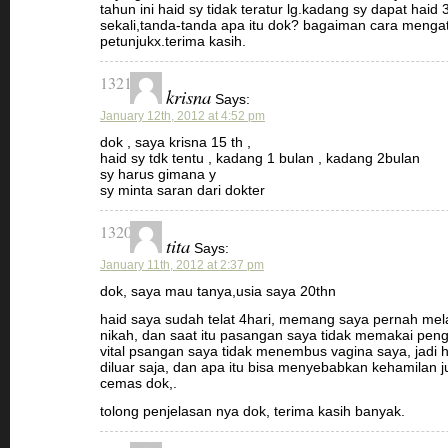
tahun ini haid sy tidak teratur lg.kadang sy dapat haid 
sekali,tanda-tanda apa itu dok? bagaiman cara meng
petunjukx.terima kasih.
1321
krisna
Says:
January 12th, 2012 at 4:52 pm
dok , saya krisna 15 th ,
haid sy tdk tentu , kadang 1 bulan , kadang 2bulan
sy harus gimana y
sy minta saran dari dokter
1320
tita
Says:
January 11th, 2012 at 2:37 pm
dok, saya mau tanya,usia saya 20thn
haid saya sudah telat 4hari, memang saya pernah mel
nikah, dan saat itu pasangan saya tidak memakai peng
vital psangan saya tidak menembus vagina saya, jadi 
diluar saja, dan apa itu bisa menyebabkan kehamilan 
cemas dok,.
tolong penjelasan nya dok, terima kasih banyak.