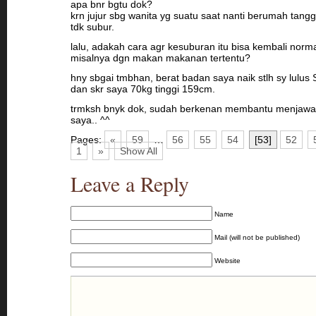
apa bnr bgtu dok?
krn jujur sbg wanita yg suatu saat nanti berumah tangg
tdk subur.
lalu, adakah cara agr kesuburan itu bisa kembali norm
misalnya dgn makan makanan tertentu?
hny sbgai tmbhan, berat badan saya naik stlh sy lulus 
dan skr saya 70kg tinggi 159cm.
trmksh bnyk dok, sudah berkenan membantu menjawa
saya.. ^^
Pages:
«
59
…
56
55
54
[53]
52
1
»
Show All
Leave a Reply
Name
Mail (will not be published)
Website