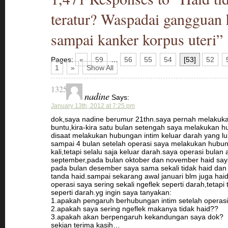
teratur? Waspadai gangguan
sampai kanker korpus uteri”
Pages:
«
59
…
56
55
54
[53]
52
1
»
Show All
1325
nadine
Says:
January 13th, 2012 at 7:25 pm
dok,saya nadine berumur 21thn.saya pernah melakuka
buntu,kira-kira satu bulan setengah saya melakukan hu
disaat melakukan hubungan intim keluar darah yang 
sampai 4 bulan setelah operasi saya melakukan hubun
kali,tetapi selalu saja keluar darah.saya operasi bulan 
september,pada bulan oktober dan november haid say
pada bulan desember saya sama sekali tidak haid dan 
tanda haid.sampai sekarang awal januari blm juga haid,
operasi saya sering sekali ngeflek seperti darah,tetapi
seperti darah.yg ingin saya tanyakan:
1.apakah pengaruh berhubungan intim setelah operas
2.apakah saya sering ngeflek makanya tidak haid??
3.apakah akan berpengaruh kekandungan saya dok?
sekian terima kasih…