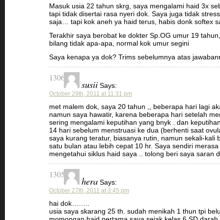
Masuk usia 22 tahun skrg, saya mengalami haid 3x se
tapi tidak disertai rasa nyeri dok. Saya juga tidak stre
saja… tapi kok aneh ya haid terus, habis donk softex 
Terakhir saya berobat ke dokter Sp.OG umur 19 tahun
bilang tidak apa-apa, normal kok umur segini
Saya kenapa ya dok? Trims sebelumnya atas jawaban
1306
susii
Says:
October 29th, 2011 at 11:31 pm
met malem dok, saya 20 tahun ,, beberapa hari lagi a
namun saya hawatir, karena beberapa hari setelah me
sering mengalami keputihan yang bnyk . dan keputihan
14 hari sebelum menstruasi ke dua (berhenti saat ovulas
saya kurang teratur, biasanya rutin, namun sekali-kali 
satu bulan atau lebih cepat 10 hr. Saya sendiri merasa
mengetahui siklus haid saya .. tolong beri saya saran d
1305
hera
Says:
October 27th, 2011 at 3:45 pm
hai dok……..
usia saya skarang 25 th. sudah menikah 1 thun tpi be
momongan.haid pertama saya sejak kelas 6 SD,darah 