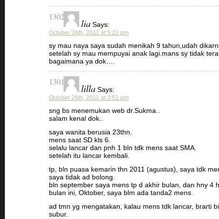
1302
lia
Says:
October 26th, 2011 at 5:22 pm
sy mau naya saya sudah menikah 9 tahun,udah dikarn
setelah sy mau mempuyai anak lagi.mans sy tidak tera
bagaimana ya dok….
1301
lilla
Says:
October 26th, 2011 at 3:51 pm
sng bs menemukan web dr.Sukma..
salam kenal dok..
saya wanita berusia 23thn.
mens saat SD kls 6.
selalu lancar dan pnh 1 bln tdk mens saat SMA.
setelah itu lancar kembali.
tp, bln puasa kemarin thn 2011 (agustus), saya tdk m
saya tidak ad bolong.
bln september saya mens tp d akhir bulan, dan hny 4 h
bulan ini, Oktober, saya blm ada tanda2 mens.
ad tmn yg mengatakan, kalau mens tdk lancar, brarti bi
subur.