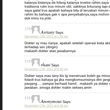
katanya kistanya da hilang katanya inveksi rahim,say
tradisona rutin trus minum obt, sakitnya brkurang tapi
saya gatal trus apakah bahaya bila di teruskan minum o
rahim itu bahaya gak n apa penyebabnya,saya mohon
dok trims ira jmbi
1316
Asriany
Says:
December 13th, 2011 at 1:38 pm
Dokter sy mau nanya, apakah setelah operasi kista a
terhadap sex (dingin)
makasih dokter atas jawabannya
1315
rhani
Says:
November 17th, 2011 at 9:46 pm
Dokter saya mau tany klu lg menstruasi boleh ga minu
folavit trus bahaya ga jika mengkomsumsinya dlm jang
panjang…..sampai berhasil hamil…makasih ya dokter 
jawaban..smoga dokter makin sekses.amin
1314
Anonymous
Says:
November 17th, 2011 at 9:36 pm