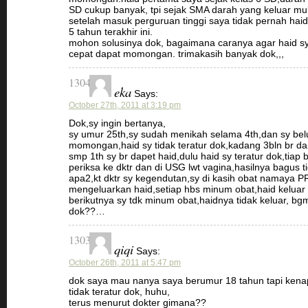
SD cukup banyak, tpi sejak SMA darah yang keluar mul
setelah masuk perguruan tinggi saya tidak pernah haid
5 tahun terakhir ini.
mohon solusinya dok, bagaimana caranya agar haid sy
cepat dapat momongan. trimakasih banyak dok,,,
1304
eka
Says:
October 27th, 2011 at 3:19 pm
Dok,sy ingin bertanya,
sy umur 25th,sy sudah menikah selama 4th,dan sy b
momongan,haid sy tidak teratur dok,kadang 3bln br da
smp 1th sy br dapet haid,dulu haid sy teratur dok,tiap b
periksa ke dktr dan di USG lwt vagina,hasilnya bagus t
apa2,kt dktr sy kegendutan,sy di kasih obat namaya
mengeluarkan haid,setiap hbs minum obat,haid keluar 
berikutnya sy tdk minum obat,haidnya tidak keluar, bg
dok??…
1303
qiqi
Says:
October 26th, 2011 at 5:47 pm
dok saya mau nanya saya berumur 18 tahun tapi kenap
tidak teratur dok, huhu,
terus menurut dokter gimana??