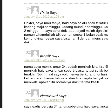
1324
Prita
Says:
January 13th, 2012 at 1:08 pm
Dokter, saya mau tanya, haid saya selalu tidak teratur 
kadang maju seminggu, kadang mundur seminggu, ka
2 minggu….. saya takut dok, apa terjadi mslah dgn si
namun alhamdulilah tdk pernah smpai 1 bulan tidak m
kemungkinan besar saya bisa hamil dengan mens saya 
dok…
1323
monik
Says:
January 13th, 2012 at 10:11 am
nama saya monik, umur 24. sudah menikah kira-kira 9b
menikah haid saya lancar seperti biasa. tetapi sejak b
terakhir (5bln) haid saya volumenya berkurang. di hari 
keluar darah hanya flek saja. dan tida begitu banyak 
menikah. apakah itu normal ya dok? terima kasih..
1322
rismawati
Says:
January 12th, 2012 at 8:13 pm
saya gadis berusia 34 tahun,sebelumx haid saya lancar