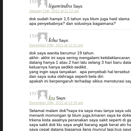
1319
ligareindra
Says:
January 11th, 2012 at 11:12 am
dok sudah hampir 1,5 tahun sya blum juga haid slama 
apa penyebabnya? dan solusinya bagaimana?
1318
Icha
Says:
December 20th, 2011 at 12:21 am
dok saya wanita berumur 19 tahun
akhir- akhir ini saya sering mengalami ketidaklancaran 
datang hanya 1 atau 2 hari lalu selang 3 hari baru datan
keluarnya hanya sedikit-sedikit..
yang ingin saya tanyakan . apa penyebab hal tersebut 
dan saya suka olahraga seperti bela diri.
apakah ini berpengaruh terhadap siklus mensturasi sa
1317
Ira
Says:
December 20th, 2011 at 12:19 am
Selamat malam dok?saya ira saya mau tanya saya ud
menanti momongan tp blum juga,kmaren saya ke dokt
trkena kista awalnya peranakan saya sakit seperti di gi
saya sakit dok klu saya angkt barang agak berat ato ha
saya cepat datang biasanya ilang muncul lagi,trus saya